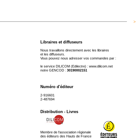
>
Libraires et diffuseurs
Nous travaillons directement avec les libraires
et les diffuseurs.
Vous pouvez nous adresser vos commandes par :
le service DILICOM (Edilectre) :
www.dilicom.net
notre GENCOD :
30190002151
Numéro d'éditeur
2-916601
2-487694
Distribution - Livres
Membre de l'association régionale
des éditeurs des Hauts de France