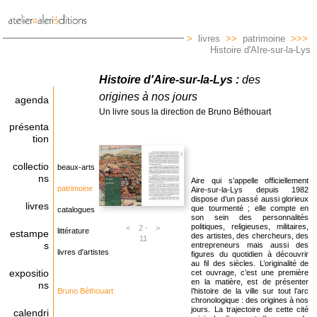
>
livres
>>
patrimoine
>>>
Histoire d'AIre-sur-la-Lys
Histoire d'Aire-sur-la-Lys :
des
origines à nos jours
agenda
Un livre sous la direction de Bruno Béthouart
présenta
tion
collectio
beaux-arts
ns
Aire qui s’appelle officiellement
patrimoine
Aire-sur-la-Lys depuis 1982
dispose d’un passé aussi glorieux
livres
que tourmenté ; elle compte en
catalogues
son sein des personnalités
politiques, religieuses, militaires,
<
2 -
>
littérature
estampe
des artistes, des chercheurs, des
11
s
entrepreneurs mais aussi des
livres d'artistes
figures du quotidien à découvrir
au fil des siècles. L’originalité de
expositio
cet ouvrage, c’est une première
en la matière, est de présenter
ns
Bruno Béthouart
l’histoire de la ville sur tout l’arc
chronologique : des origines à nos
jours. La trajectoire de cette cité
calendri