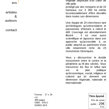
originale disposant d’un cœur de
ers
ville jadis
protégé par des remparts et de 15
hameaux sur 3 300 ha mérite
artistes
incontestablement d’être dévoilée
&
dans toutes ses dimensions.
auteurs
Une équipe de 19 chercheurs tant
archéologues qu’universitaires et
passionnés d’histoire a relevé le
contact
défi. L’ouvrage est abondamment
illustré ; il se veut aussi
scientifique et rigoureux dans son
approche qu’accessible à un
public attaché au patrimoine d’une
ville notamment riche de 23
monuments historiques.
Vous y découvrirez le double
mouvement entre le centre et la
périphérie au fil des siècles. Vous
mesurerez les flux et reflux tant
sur le plan politique
qu’économique, social, religieux et
culturel qui lui donnent une
dimension régionale, nationale et
internationale.
Format : 17 x 24
Titre épuisé
cm
496 pages
Prix de vente
ISBN : 978-2-
29€
public :
916601-29-8
TTC