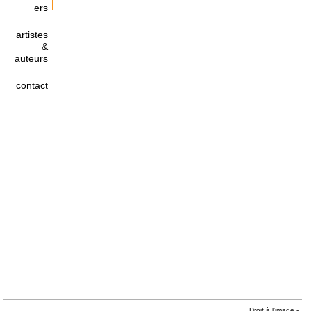
ers
artistes
&
auteurs
contact
Droit à l'image
-