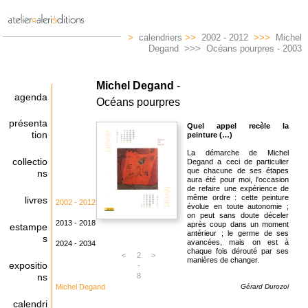
>
calendriers
>>
2002 - 2012
>>>
Michel
Degand >>> Océans pourpres - 2003
Michel Degand
-
agenda
Océans pourpres
présenta
Quel appel recèle la
tion
peinture (…)
La démarche de Michel
collectio
Degand a ceci de particulier
que chacune de ses étapes
ns
aura été pour moi, l'occasion
de refaire une expérience de
même ordre : cette peinture
livres
2002 - 2012
évolue en toute autonomie ;
on peut sans doute déceler
2013 - 2018
après coup dans un moment
estampe
antérieur ; le germe de ses
s
avancées, mais on est à
2024 - 2034
chaque fois dérouté par ses
<
2
>
manières de changer.
expositio
-
ns
8
Michel Degand
Gérard Durozoi
calendri