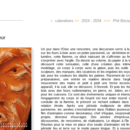
>
calendriers
>>
2024 - 2034
>>>
Phil Bézia
eur
Un jour dans l’Oise une rencontre, une discussion verre à la
sur les fours à bois avec un potier passionné, un alchimiste et
lumière, cette flamme, ce désir naissant de s’affronter au f
s’exprimer avec l’argile. Du dessin au volume, du papier à la te
découvrit cette sensation, celle d’une création plus intim
modelage, un corps à corps avec la glaise, puis les outils 
sculpture, des marques, des cicatrices et les engobes les oxy
talc pour les couleurs les dépôts les patines. Rarement de c
préparatoires, une entrée en matière directe dans l’argil
mouvement des mains et petit à petit une forme inconnu
apparaît, il la suit, elle se découvre, il l’investit. Et puis les f
bois avec des fours rudimentaires, en pierre, en bidon, en 
pour les cuissons. Ce sont des événements uniques et intens
l’engagement du corps et de l’esprit est tout entier tourné 
conduite de la flamme, le présent se nichant solitaire dans 
relation étroite. Après une période multiposte de débro
parisienne, les années s’enchaînèrent dans l’édition jeunesse
film d’animation comme dessinateur, chef d’équipe, responsab
projets, directeur d’ouvrages. Des années d’imprévu
découvertes, de rencontres, de réalisations. Le départ à l’île
Réunion pour la mise en place d’un studio d’animation mit fi
période feu et terre sur le mode pause longue. Et à nouve