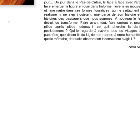
jour… Un jour dans le Pas-de-Calais, le face à face avec l’arg
faire émerger la figure enfouie dans l’informe, revenir au mou
et faire naître dans ces formes figuratives, qui ne s’attachent
réalisme ni ne s’en inquiètent, une partie de son histoire e
histoires des passagers que nous sommes. À nouveau le fe
>
détruit ou transforme. Faire avant tout, faire surtout et peu
pièce après pièce, découvrir ce qu’il cherche là da
pétrissement ? Qui le regarde à travers tous les visages 
panthéon, que disent-ils de lui, de son rapport à notre humanit
quelle mémoire, de quelle observation inconsciente s’agit-il ?
Alma Na