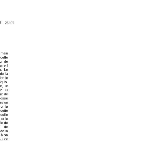
t - 2024
 main
 cette
eu, de
rre il
e. Le
de la
des le
roquis
e, le
e lui
eux de
fosse
es où
sur la
cette
uille
 et le
le de
s, de
 de la
n à sa
au ce