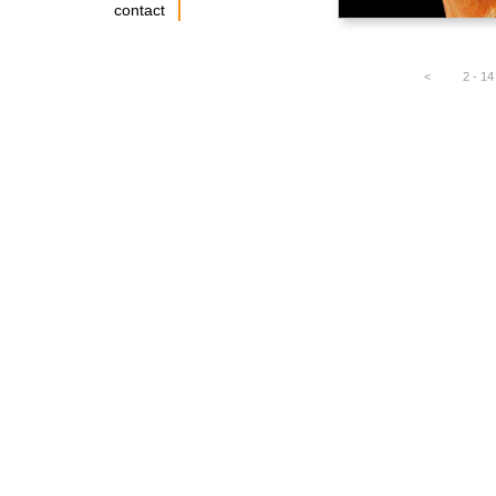
contact
<
2 - 14